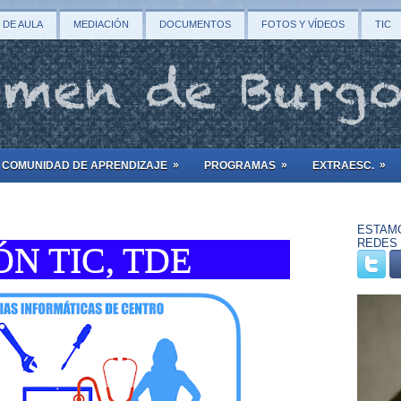
 DE AULA
MEDIACIÓN
DOCUMENTOS
FOTOS Y VÍDEOS
TIC
»
»
»
COMUNIDAD DE APRENDIZAJE
PROGRAMAS
EXTRAESC.
ESTAM
REDES 
N TIC, TDE