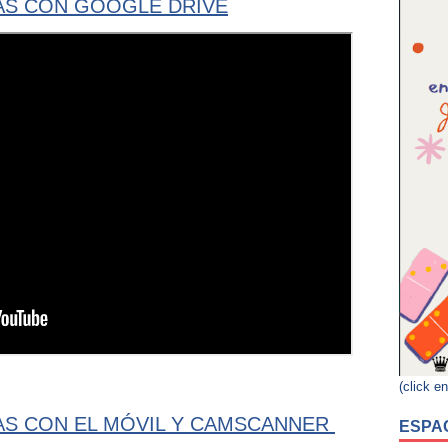
S CON GOOGLE DRIVE
(click en
S CON EL MÓVIL Y CAMSCANNER
ESPA