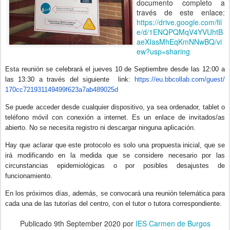
documento completo a
través de este enlace:
https://drive.google.com/fil
e/d/1ENQPQMqV4YVUhtB
aeXIasMhEqKmNNwBQ/vi
ew?usp=sharing
Esta reunión se celebrará el jueves 10 de Septiembre desde las 12:00 a
las 13:30 a través del siguiente link:
https://eu.bbcollab.com/guest/
170cc721931149499f623a7ab48902
5d
Se puede acceder desde cualquier dispositivo, ya sea ordenador, tablet o
teléfono móvil con conexión a internet. Es un enlace de invitados/as
abierto. No se necesita registro ni descargar ninguna aplicación.
Hay que aclarar que este protocolo es solo una propuesta inicial, que se
irá modificando en la medida que se considere necesario por las
circunstancias epidemiológicas o por posibles desajustes de
funcionamiento.
En los próximos días, además, se convocará una reunión telemática para
cada una de las tutorías del centro, con el tutor o tutora correspondiente.
Publicado
9th September 2020
por
IES Carmen de Burgos