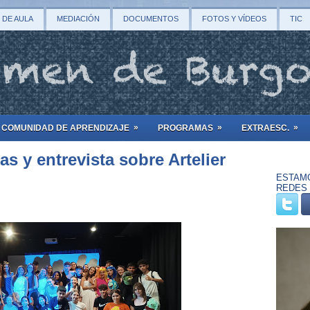
 DE AULA
MEDIACIÓN
DOCUMENTOS
FOTOS Y VÍDEOS
TIC
»
»
»
COMUNIDAD DE APRENDIZAJE
PROGRAMAS
EXTRAESC.
s y entrevista sobre Artelier
ESTAM
REDES 