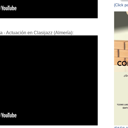
(Click p
 - Actuación en Clasijazz (Almería):