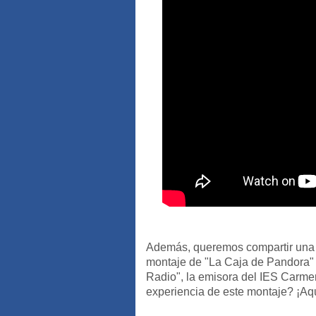
Además, queremos compartir una e
montaje de "La Caja de Pandora" 
Radio", la emisora del IES Carme
experiencia de este montaje? ¡Aqu