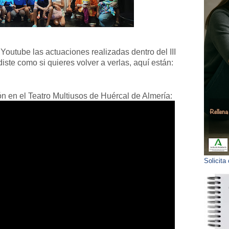
outube las actuaciones realizadas dentro del III
erdiste como si quieres volver a verlas, aquí están:
n en el Teatro Multiusos de Huércal de Almería:
Solicita