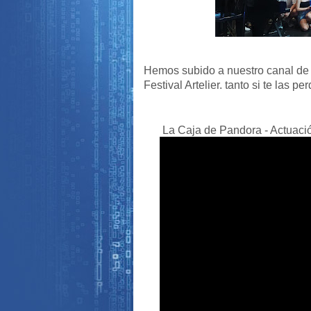
Hemos subido a nuestro canal de Y
Festival Artelier. tanto si te las p
La Caja de Pandora - Actuació