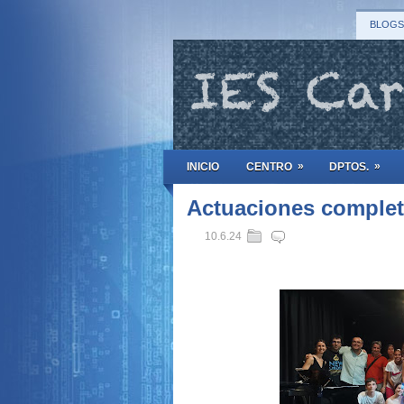
BLOGS
»
»
INICIO
CENTRO
DPTOS.
Actuaciones completa
10.6.24