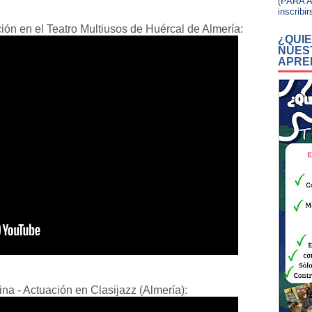
(PARA A
inscribir
ión en el Teatro Multiusos de Huércal de Almería:
¿QUI
NUES
APRE
na - Actuación en Clasijazz (Almería):