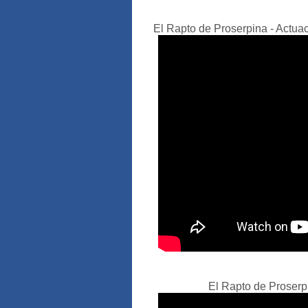
El Rapto de Proserpina - Actuac
El Rapto de Proserpi